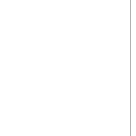
             

             

        

             

           

             
