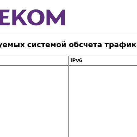
уемых системой обсчета трафи
IPv6