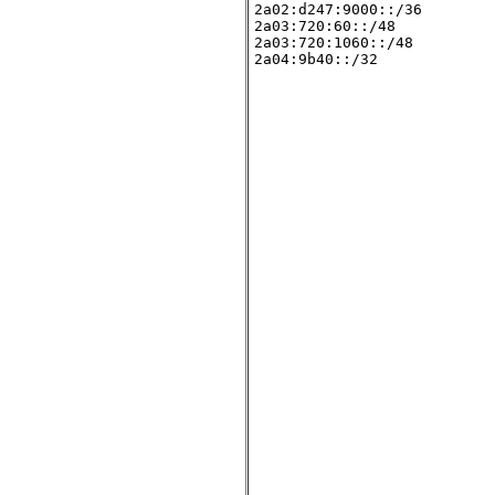
2a02:d247:9000::/36

2a03:720:60::/48

2a03:720:1060::/48
