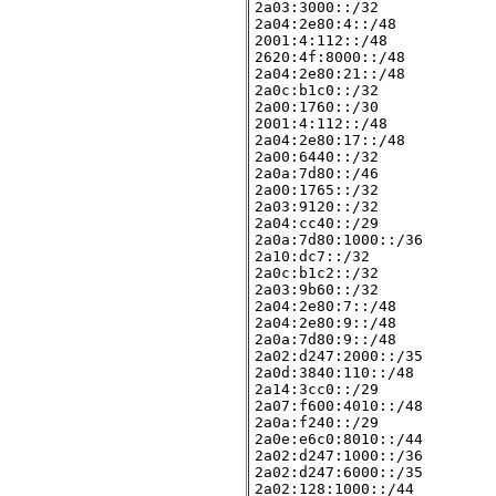
2a03:3000::/32

2a04:2e80:4::/48

2001:4:112::/48

2620:4f:8000::/48

2a04:2e80:21::/48

2a0c:b1c0::/32

2a00:1760::/30

2001:4:112::/48            
2a04:2e80:17::/48

2a00:6440::/32             
2a0a:7d80::/46              
2a00:1765::/32

2a03:9120::/32             
2a04:cc40::/29

2a0a:7d80:1000::/36

2a10:dc7::/32

2a0c:b1c2::/32

2a03:9b60::/32             
2a04:2e80:7::/48

2a04:2e80:9::/48           
2a0a:7d80:9::/48

2a02:d247:2000::/35

2a0d:3840:110::/48

2a14:3cc0::/29

2a07:f600:4010::/48

2a0a:f240::/29

2a0e:e6c0:8010::/44

2a02:d247:1000::/36

2a02:d247:6000::/35

2a02:128:1000::/44
