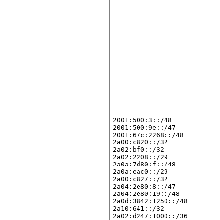
2001:500:3::/48

2001:500:9e::/47

2001:67c:2268::/48

2a00:c820::/32

2a02:bf0::/32

2a02:2208::/29

2a0a:7d80:f::/48

2a0a:eac0::/29

2a00:c827::/32

2a04:2e80:8::/47

2a04:2e80:19::/48

2a0d:3842:1250::/48

2a10:641::/32

2a02:d247:1000::/36
