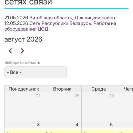
сетях связи
21.05.2026
Витебская область, Докшицкий район.
12.05.2026
Сеть Республики Беларусь. Работы на
оборудовании ЦОД
август 2026
Нумерация
Назад
Вперёд
страниц
Выберите область
Понедельник
Вторник
Среда
Чет
27
28
29
3
4
5