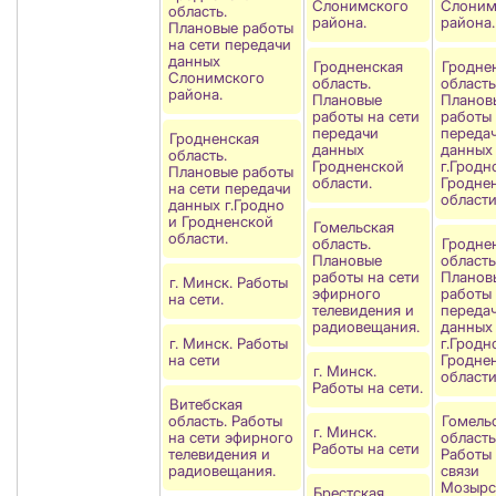
Слонимского
Слоним
область.
района.
района.
Плановые работы
на сети передачи
данных
Гродненская
Гродне
Слонимского
область.
область
района.
Плановые
Планов
работы на сети
работы 
передачи
переда
Гродненская
данных
данных
область.
Гродненской
г.Гродн
Плановые работы
области.
Гродне
на сети передачи
области
данных г.Гродно
и Гродненской
Гомельская
области.
область.
Гродне
Плановые
область
работы на сети
Планов
г. Минск. Работы
эфирного
работы 
на сети.
телевидения и
переда
радиовещания.
данных
г. Минск. Работы
г.Гродн
на сети
Гродне
г. Минск.
области
Работы на сети.
Витебская
область. Работы
Гомель
г. Минск.
на сети эфирного
область
Работы на сети
телевидения и
Работы 
радиовещания.
связи
Мозырс
Брестская