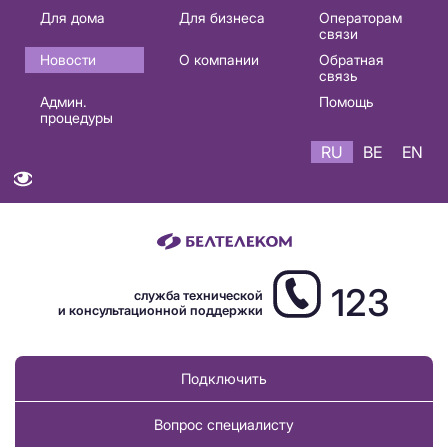
Основная
Для дома
Для бизнеса
Операторам
связи
навигация
Новости
О компании
Обратная
RU
связь
Админ.
Помощь
процедуры
RU
BE
EN
123
служба технической
и консультационной поддержки
Подключить
Вопрос специалисту