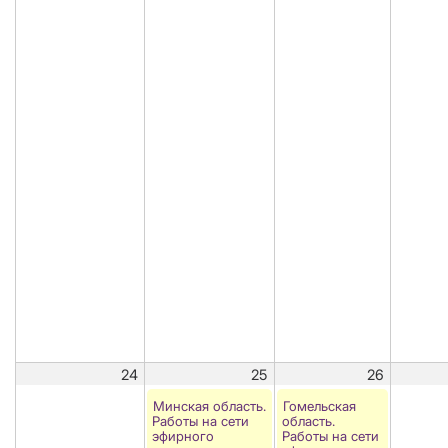
24
25
26
Минская область.
Гомельская
Работы на сети
область.
эфирного
Работы на сети