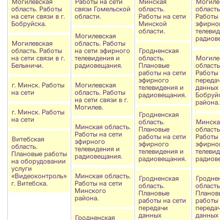
Могилевская
Работы на сети
Минская
Могиле
область. Работы
связи Гомельской
область.
область
на сети связи в г.
области.
Работы на сети
Работы 
Бобруйска.
Минской
эфирно
области.
телевид
Могилевская
радиов
Могилевская
область. Работы
область. Работы
на сети эфирного
Гродненская
на сети связи в г.
телевидения и
область.
Могиле
Белыничи.
радиовещания.
Плановые
область
работы на сети
Работы 
эфирного
переда
г. Минск. Работы
Могилевская
телевидения и
данных
на сети
область. Работы
радиовещания.
Бобруй
на сети связи в г.
района.
Могилев.
г. Минск. Работы
Гродненская
на сети
область.
Минска
Минская область.
Плановые
область
Работы на сети
работы на сети
Работы 
Витебская
эфирного
эфирного
эфирно
область.
телевидения и
телевидения и
телевид
Плановые работы
радиовещания.
радиовещания.
радиов
на оборудовании
услуги
«Видеоконтроль»
Минская область.
Гродненская
Гродне
г. Витебска.
Работы на сети
область.
область
Минского
Плановые
Планов
района.
работы на сети
работы 
передачи
переда
данных
данных
Гродненская