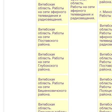
района.
область.
Витебская
Работы на сети
область. Работы
эфирного
на сети эфирного
г. Минс
телевидения и
телевидения и
Работы 
радиовещания.
радиовещания.
Витебс
Витебская
область
область. Работы
Работы 
на сети
эфирно
Поставского
телевид
района.
радиов
Витебская
Витебс
область. Работы
область
на сети
Работы 
Глубокского
Постав
района.
района.
Витебская
Витебс
область. Работы
область
на сети
Работы 
Бешенковичского
Полоцк
района.
района.
Витебская
Витебс
область.
область
Плановые работы
Работы 