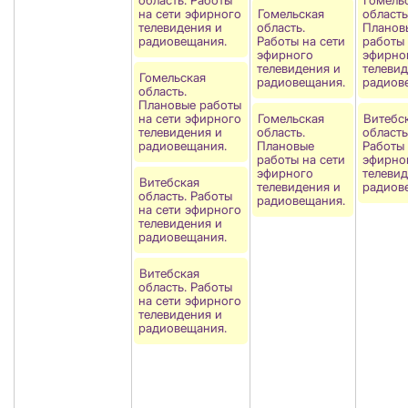
на сети эфирного
Гомельская
область
телевидения и
область.
Планов
радиовещания.
Работы на сети
работы 
эфирного
эфирно
телевидения и
телевид
Гомельская
радиовещания.
радиов
область.
Плановые работы
на сети эфирного
Гомельская
Витебс
телевидения и
область.
область
радиовещания.
Плановые
Работы 
работы на сети
эфирно
эфирного
телевид
Витебская
телевидения и
радиов
область. Работы
радиовещания.
на сети эфирного
телевидения и
радиовещания.
Витебская
область. Работы
на сети эфирного
телевидения и
радиовещания.