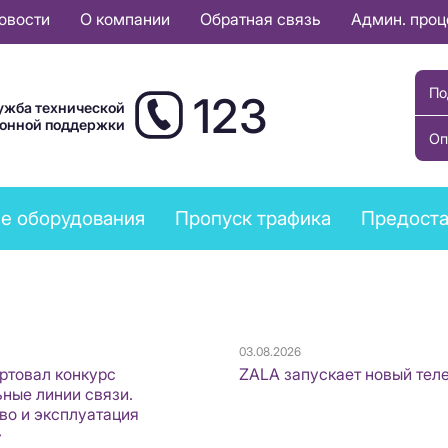
овости
О компании
Обратная связь
Админ. про
По
123
ужба технической
ионной поддержки
Оп
е оборудования
Пропуск трафика
Предоста
03.08.2026
артовал конкурс
ZALA запускает новый тел
ные линии связи.
во и эксплуатация
»