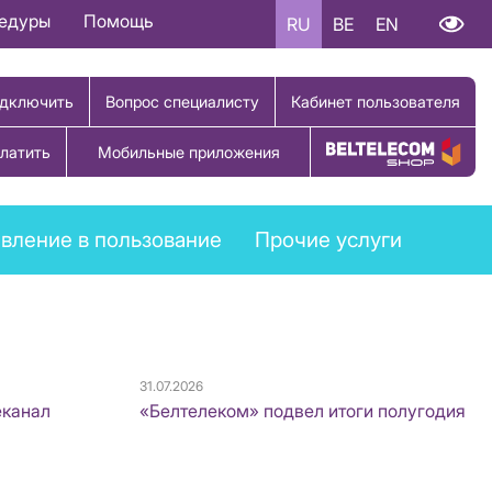
цедуры
Помощь
RU
BE
EN
дключить
Вопрос специалисту
Кабинет пользователя
латить
Мобильные приложения
Купить товар
вление в пользование
Прочие услуги
31.07.2026
еканал
«Белтелеком» подвел итоги полугодия