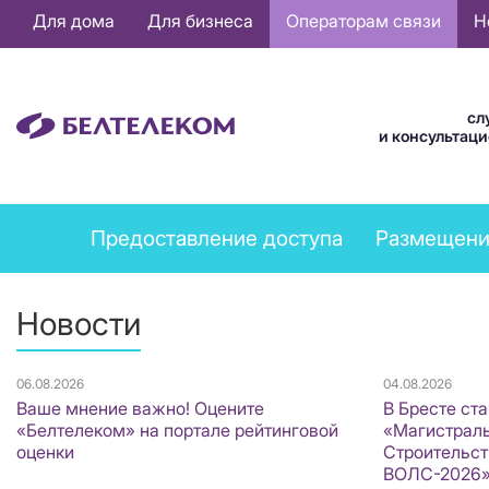
Основная
Для дома
Для бизнеса
Операторам связи
Н
навигация
RU
сл
и консультац
Telecom
Предоставление доступа
Размещени
operators
menu
Новости
06.08.2026
04.08.2026
Ваше мнение важно! Оцените
В Бресте ст
«Белтелеком» на портале рейтинговой
«Магистраль
оценки
Строительст
ВОЛС-2026