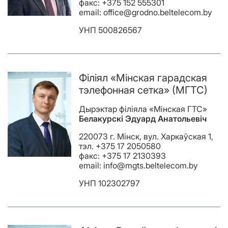
факс: +375 152 555301
email: office@grodno.beltelecom.by
УНП 500826567
Філіял «Мінская гарадская
тэлефонная сетка» (МГТС)
Дырэктар філіяла «Мiнская ГТС»
Белакурскі Эдуард Анатольевіч
220073 г. Мінск, вул. Харкаўская 1,
тэл. +375 17 2050580
факс: +375 17 2130393
email: info@mgts.beltelecom.by
УНП 102302797