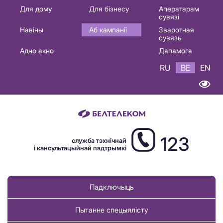
Основная
Для дому
Для бізнесу
Аператарам
сувязі
навигация
Навіны
Аб кампаніі
Зваротная
BE
сувязь
Адно акно
Дапамога
RU
BE
EN
123
служба тэхнічнай
і кансультацыйнай падтрымкі
Падключыць
Пытанне спецыялісту