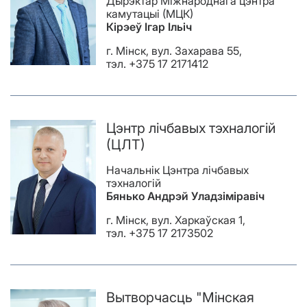
Дырэктар Міжнароднага цэнтра
камутацыі (МЦК)
Кірэеў Ігар Ільіч
г. Мінск, вул. Захарава 55,
тэл. +375 17 2171412
Цэнтр лічбавых тэхналогій
(ЦЛТ)
Начальнік Цэнтра лічбавых
тэхналогій
Бянько Андрэй Уладзіміравіч
г. Мінск, вул. Харкаўская 1,
тэл. +375 17 2173502
Вытворчасць "Мінская