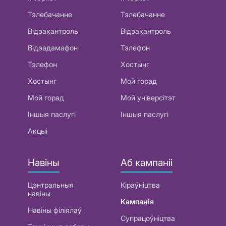
Тэлебачанне
Тэлебачанне
Відэакантроль
Відэакантроль
Відэадамафон
Тэлефон
Тэлефон
Хостынг
Хостынг
Мой горад
Мой горад
Мой універсітэт
Іншыя паслугі
Іншыя паслугі
Акцыі
Навіны
Аб кампаніі
Цэнтральныя
Кіраўніцтва
навіны
Кампанія
Навіны філіялаў
Супрацоўніцтва