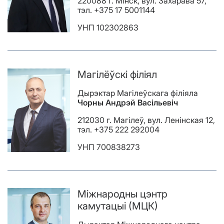
220088 г. Мінск, вул. Захарава 57,
тэл. +375 17 5001144
УНП 102302863
Магілёўскі філіял
Дырэктар Магілеўскага філіяла
Чорны Андрэй Васільевіч
212030 г. Магілеў, вул. Ленінская 12,
тэл. +375 222 292004
УНП 700838273
Міжнародны цэнтр
камутацыі (МЦК)