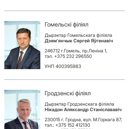
Гомельскі філіял
Дырэктар Гомельскага філіяла
Дзям'янчык Сяргей Яўгенавіч
246712 г.Гомель, пр.Леніна 1,
тэл. +375 232 296550
УНП 400395983
Гродзенскі філіял
Дырэктар Гродзенскага філіяла
Нікадон Аляксандр Станіслававіч
230015 г. Гродна, вул. М.Горкага 87,
тэл.: +375 152 412130