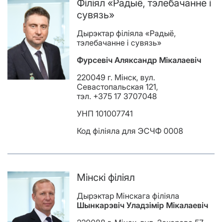
Філіял «Радыё, тэлебачанне і
сувязь»
Дырэктар філіяла «Радыё,
тэлебачанне і сувязь»
Фурсевіч Аляксандр Мікалаевіч
220049 г. Мінск, вул.
Севастопальская 121,
тэл. +375 17 3707048
УНП 101007741
Код філіяла для ЭСЧФ 0008
Мінскі філіял
Дырэктар Мінскага філіяла
Шынкарэвіч Уладзімір Мікалаевіч