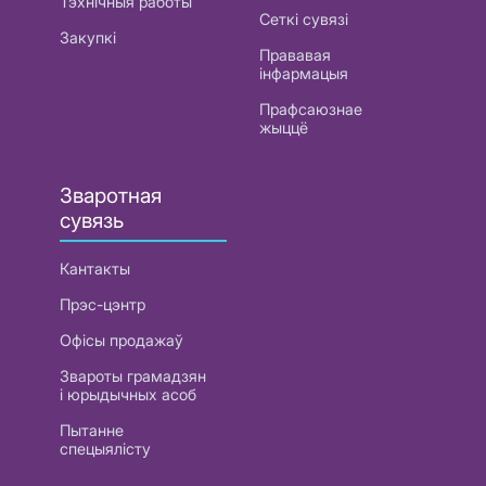
Тэхнічныя работы
Сеткі сувязі
Закупкі
Прававая
інфармацыя
Прафсаюзнае
жыццё
Зваротная
сувязь
Кантакты
Прэс-цэнтр
Офісы продажаў
Звароты грамадзян
і юрыдычных асоб
Пытанне
спецыялісту