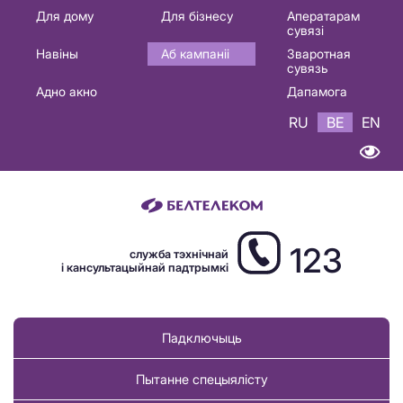
Основная
Для дому
Для бізнесу
Аператарам
сувязі
навигация
Навіны
Аб кампаніі
Зваротная
BE
сувязь
Адно акно
Дапамога
RU
BE
EN
123
служба тэхнічнай
і кансультацыйнай падтрымкі
Падключыць
Пытанне спецыялісту