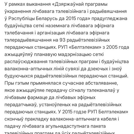
У рамках выканання «Дзяржаўнай праграмы
ўкаранення лічбавага тэлевізійнага і радыёвяшчання
ў Рэспубліцы Беларусь да 2015 года» прадугледжана
будаўніцтва сеткі наземнага лічбавага эфірнага
тэлебачання і арганізацыя лічбавага эфірнага
тэлерадыёвяшчання на 93 радыётэлевізійных
перадаючых станцыях. РУП «Белтэлекам» з 2005 года
ажыццяўляў планавую мадэрнізацыю сеткі
распаўсюджвання тэлевізійных праграм і будаўніцтва
валаконна-аптычных ліній сувязі да дзеючых і зноў
будуючыхся радыётэлевізійных перадаючых станцый.
Пры гэтым прымянялася сучаснае абсталяванне,
якое ажыццяўляе перадачу сігналу тэлеканалаў у
лічбавым фармаце да лічбавых эфірных
перадатчыкаў, устаноўленых на радыётэлевізійных
перадаючых станцыях. У 2015 годзе РУП Белтэлекам»
скончыў пракладку валаконна-аптычнага кабеля і
падачу лічбавага агульнадаступнага пакета
тэлевізійных праграм да ўсіх радыётэлевізійных