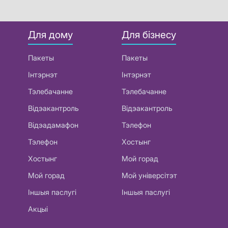
Для дому
Для бізнесу
Пакеты
Пакеты
Інтэрнэт
Інтэрнэт
Тэлебачанне
Тэлебачанне
Відэакантроль
Відэакантроль
Відэадамафон
Тэлефон
Тэлефон
Хостынг
Хостынг
Мой горад
Мой горад
Мой універсітэт
Іншыя паслугі
Іншыя паслугі
Акцыі