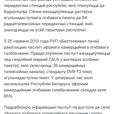
перадаючых станцый рэспублікі, якія плануюцца да
будаўніцтва. Сёння ажыццяўляецца дастаўка
агульнадаступнага лічбавага пакета да 94
радыётэлевізійных перадаючых станцый, якія
знаходзяцца на ўсёй тэрыторыі рэспублікі.
З 25 чэрвеня 2013 года РУП «Белтэлекам» пачаў
рэалізацыю паслугі эфірнага камерцыйнага лічбавага
тэлебачання. Прадастаўленне паслугі ажыццяўляецца
пад гандлёвай маркай ZALA у выглядзе асобных
пакетаў, якія ўключаюць 35 камерцыйных
тэлевізійных каналаў стандарту DVB-T2 плюс
агульнадаступны пакет. У цяперашні час ахоп
насельніцтва Рэспублікі Беларусь эфірным
камерцыйным лічбавым тэлебачаннем складае каля
95%.
Падрабязную інфармацыю паслугі па доступе да сеткі
эфірнага лічбавага тэлевізійнага вяшчання і карты