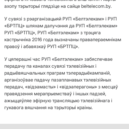
ахопу тэрыторыі глядзіце на сайце beltelecom.by.
У сувязі з рэарганізацыяй РУП «Белтэлекам» і РУП
«БРТПЦ» шляхам далучэння да РУП «Белтэлекам»
РУП «БРТПЦ», РУП «Белтэлекам» з трэцяга
кастрычніка 2016 года вызначаны правапераемнікам
правоў і абавязкаў РУП «БРТПЦ».
У цяперашні час РУП «Белтэлекам» забяспечвае
перадачу па каналах сувязі тэлевізійных і
радыёвяшчальных праграм тэлерадыёкампаній,
арганізоўвае падачу пазапланавых тэлевізійных
перадач, «відэамасты» і «відэаперагоны» з месцаў
правядзення мерапрыемстваў і іншых падзей,
ажыццяўляе эфірную трансляцыю тэлевізійнага і
гукавога вяшчання на тэрыторыі краіны.