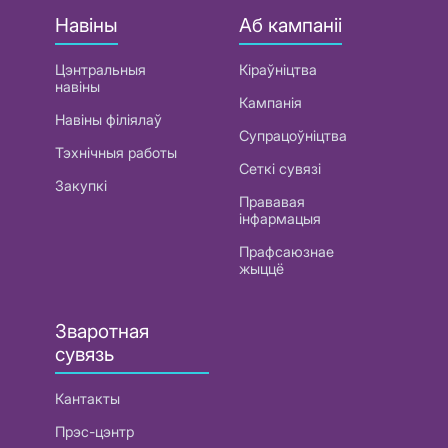
Навіны
Аб кампаніі
Цэнтральныя
Кіраўніцтва
навіны
Кампанія
Навіны філіялаў
Супрацоўніцтва
Тэхнічныя работы
Сеткі сувязі
Закупкі
Прававая
інфармацыя
Прафсаюзнае
жыццё
Зваротная
сувязь
Кантакты
Прэс-цэнтр