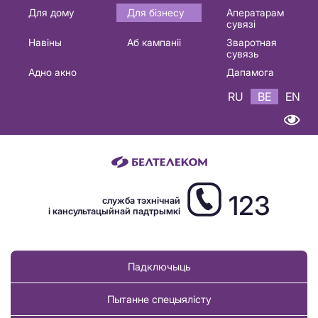
Основная
Для дому
Для бізнесу
Аператарам
сувязі
навигация
Навіны
Аб кампаніі
Зваротная
BE
сувязь
Адно акно
Дапамога
RU
BE
EN
123
служба тэхнічнай
і кансультацыйнай падтрымкі
Падключыць
Пытанне спецыялісту