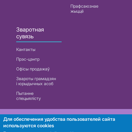
Прафсаюзнае
жыццё
Зваротная
сувязь
Кантакты
Прэс-цэнтр
Офісы продажаў
Звароты грамадзян
і юрыдычных асоб
Пытанне
спецыялісту
РУП «Белтэлекам». УНП 101007741
Для обеспечения удобства пользователей сайта
используются cookies