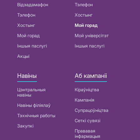
Відэадамафон
Тэлефон
Тэлефон
Хостынг
Хостынг
Мой горад
Мой горад
Мой універсітэт
Іншыя паслугі
Іншыя паслугі
Акцыі
Навіны
Аб кампаніі
Цэнтральныя
Кіраўніцтва
навіны
Кампанія
Навіны філіялаў
Супрацоўніцтва
Тэхнічныя работы
Сеткі сувязі
Закупкі
Прававая
інфармацыя