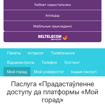
Кабінет карыстальніка
Аплаціць
Мабільныя прыкладанні
Купіць тавар
Business
Пакеты
Інтэрнэт
Тэлебачанне
services
Відэакантроль
Тэлефон
Хостынг
menu
Мой горад
Мой універсітэт
Іншыя паслугі
Паслуга «Прадастаўленне
доступу да платформы «Мой
горад»