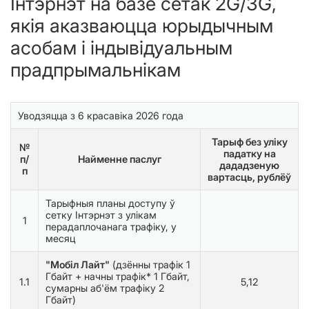
Інтэрнэт на базе сетак 2G/3G,
якія аказваюцца юрыдычным
асобам і індывідуальным
прадпрымальнікам
Уводзяцца з 6 красавіка 2026 года
Тарыф без уліку
№
падатку на
п/
Найменне паслуг
дададзеную
п
вартасць, рублёў
Тарыфныя планы доступу ў
сетку Інтэрнэт з улікам
1
перадаплочанага трафіку, у
месяц
"Мобіл Лайт"
(дзённы трафік 1
Гбайт + начны трафік* 1 Гбайт,
1.1
5,12
сумарны аб'ём трафіку 2
Гбайт)