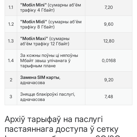
"Мобіл Mini"
(сумарны аб'ём
1.1
7,20
трафіку 4 Гбайт)
"Мобіл Midi"
(сумарны аб'ём
1.2
9,60
трафіку 8 Гбайт)
"Мобіл Мaxi"
(сумарны
1.3
12,80
аб'ём трафіку 12 Гбайт)
За кожны поўны ці няпоўны
1.4
Мбайт звыш улічанага ў
0,0168
тарыфным плане
Замена SIM карты
,
2
9,20
адначасова
Зняцце блакіроўкі паслугі,
3
7,48
адначасова
Архіў тарыфаў на паслугі
пастаяннага доступа ў сетку