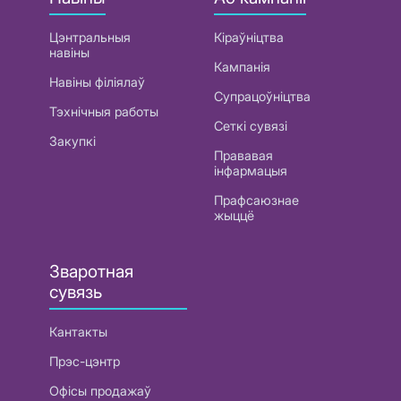
Цэнтральныя
Кіраўніцтва
навіны
Кампанія
Навіны філіялаў
Супрацоўніцтва
Тэхнічныя работы
Сеткі сувязі
Закупкі
Прававая
інфармацыя
Прафсаюзнае
жыццё
Зваротная
сувязь
Кантакты
Прэс-цэнтр
Офісы продажаў