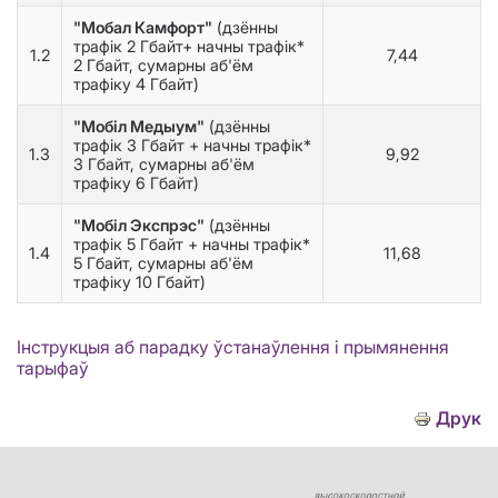
"Мобал Камфорт"
(дзённы
трафік 2 Гбайт+ начны трафік*
1.2
7,44
2 Гбайт, сумарны аб'ём
трафіку 4 Гбайт)
"Мобіл Медыум"
(дзённы
трафік 3 Гбайт + начны трафік*
1.3
9,92
3 Гбайт, сумарны аб'ём
трафіку 6 Гбайт)
"Мобіл Экспрэс"
(дзённы
трафік 5 Гбайт + начны трафік*
1.4
11,68
5 Гбайт, сумарны аб'ём
трафіку 10 Гбайт)
Інструкцыя аб парадку ўстанаўлення і прымянення
тарыфаў
Друк