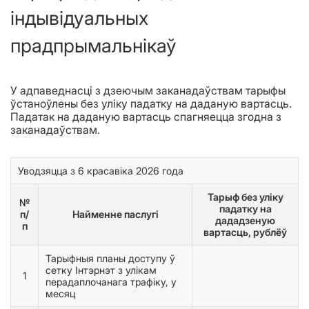
індывідуальных
прадпрымальнікаў
У адпаведнасці з дзеючым заканадаўствам тарыфы
ўстаноўлены без уліку падатку на даданую вартасць.
Падатак на даданую вартасць спагняецца згодна з
заканадаўствам.
Уводзяцца з 6 красавіка 2026 года
Тарыф без уліку
№
падатку на
п/
Найменне паслугі
дададзеную
п
вартасць, рублёў
Тарыфныя планы доступу ў
сетку Інтэрнэт з улікам
1
перадаплочанага трафіку, у
месяц