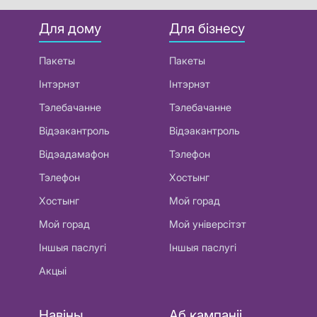
Для дому
Для бізнесу
Пакеты
Пакеты
Інтэрнэт
Інтэрнэт
Тэлебачанне
Тэлебачанне
Відэакантроль
Відэакантроль
Відэадамафон
Тэлефон
Тэлефон
Хостынг
Хостынг
Мой горад
Мой горад
Мой універсітэт
Іншыя паслугі
Іншыя паслугі
Акцыі
Навіны
Аб кампаніі