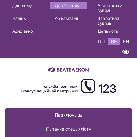
Основная
Для дому
Для бізнесу
Аператарам
сувязі
навигация
Навіны
Аб кампаніі
Зваротная
BE
сувязь
Адно акно
Дапамога
RU
BE
EN
123
служба тэхнічнай
і кансультацыйнай падтрымкі
Падключыць
Пытанне спецыялісту