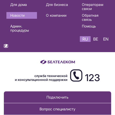
Основная
Для дома
Для бизнеса
Операторам
связи
навигация
Новости
О компании
Обратная
RU
связь
Админ.
Помощь
процедуры
RU
BE
EN
123
служба технической
и консультационной поддержки
Подключить
Вопрос специалисту