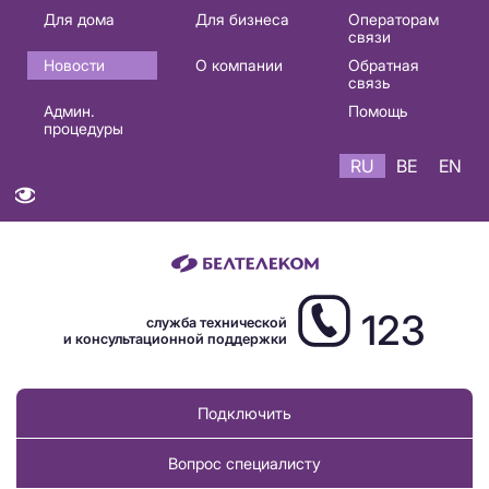
Основная
Для дома
Для бизнеса
Операторам
связи
навигация
Новости
О компании
Обратная
RU
связь
Админ.
Помощь
процедуры
RU
BE
EN
123
служба технической
и консультационной поддержки
Подключить
Вопрос специалисту