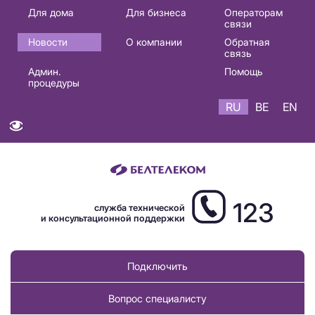
Основная
Для дома
Для бизнеса
Операторам
связи
навигация
Новости
О компании
Обратная
RU
связь
Админ.
Помощь
процедуры
RU
BE
EN
123
служба технической
и консультационной поддержки
Подключить
Вопрос специалисту