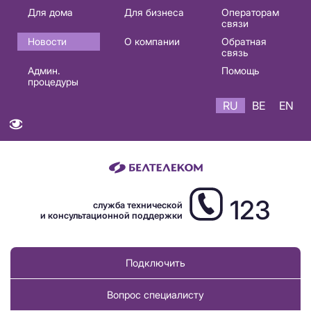
Основная
Для дома
Для бизнеса
Операторам
связи
навигация
Новости
О компании
Обратная
RU
связь
Админ.
Помощь
процедуры
RU
BE
EN
123
служба технической
и консультационной поддержки
Подключить
Вопрос специалисту