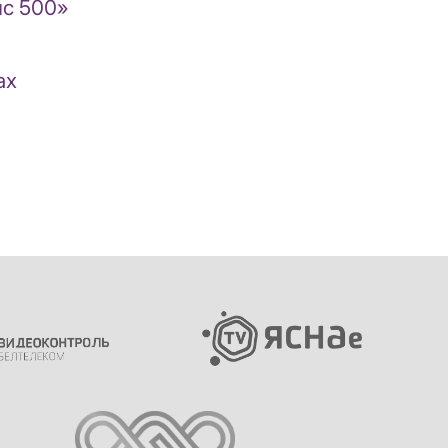
йс 500»
ах