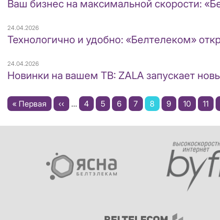
Ваш бизнес на максимальной скорости: «Б
24.04.2026
Технологично и удобно: «Белтелеком» отк
24.04.2026
Новинки на вашем ТВ: ZALA запускает нов
Нумерация
Первая
« Первая
←
‹‹
…
Page
4
Page
5
Page
6
Page
7
Текущая
8
Page
9
Page
10
Pag
11
страниц
страница
страница