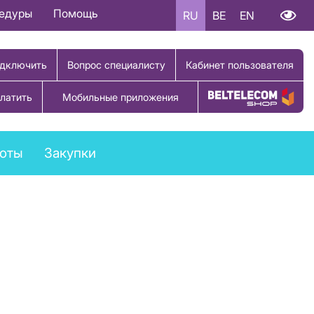
цедуры
Помощь
RU
BE
EN
дключить
Вопрос специалисту
Кабинет пользователя
латить
Мобильные приложения
Купить товар
боты
Закупки