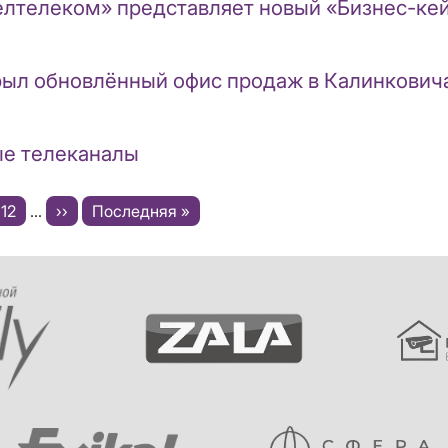
елтелеком» представляет новый «Бизнес-ке
рыл обновлённый офис продаж в Калинкович
ые телеканалы
e
Page
12
…
Следующая
››
Последняя
Последняя »
страница
страница