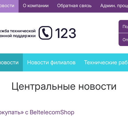
овости
О компании
Обратная связь
Админ. про
По
123
ужба технической
ионной поддержки
Оп
новости
Новости филиалов
Технические ра
Центральные новости
окупать» с BeltelecomShop