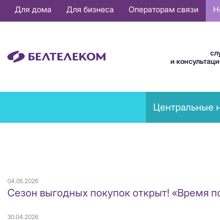
Основная
Для дома
Для бизнеса
Операторам связи
Н
навигация
RU
сл
и консультац
News
Центральные 
menu
04.05.2026
Сезон выгодных покупок открыт! «Время п
30.04.2026