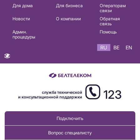
Основная
Для дома
Для бизнеса
Операторам
связи
навигация
Новости
О компании
Обратная
RU
связь
Админ.
Помощь
процедуры
RU
BE
EN
123
служба технической
и консультационной поддержки
Подключить
Вопрос специалисту