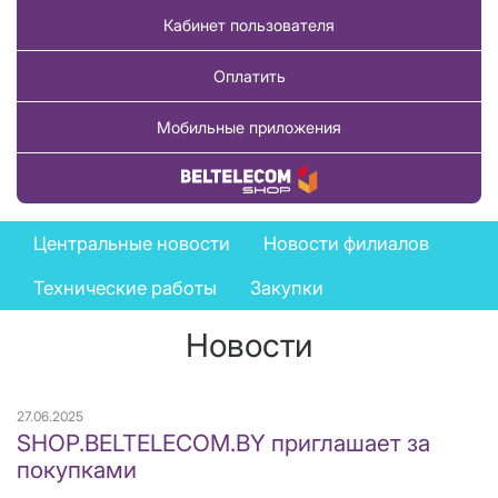
Кабинет пользователя
Оплатить
Мобильные приложения
Купить товар
News
Центральные новости
Новости филиалов
menu
Технические работы
Закупки
Новости
27.06.2025
SHOP.BELTELECOM.BY приглашает за
покупками