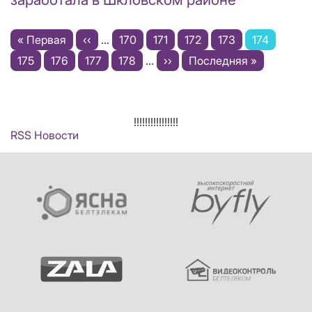
Нумерация
Первая
« Первая
←
‹‹
…
Page
170
Page
171
Page
172
Page
173
Текущая
174
страниц
страница
Page
175
Page
176
Page
177
Page
178
…
Следующая
››
Последняя
Последняя »
страница
страница
страница
!!!!!!!!!!!!!!!!
RSS Новости