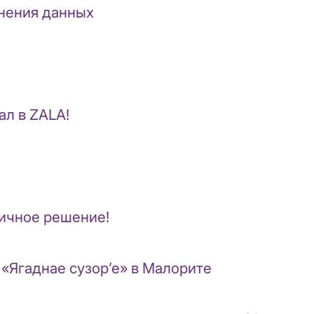
анения данных
л в ZALA!
личное решение!
«Ягаднае сузор’е» в Малорите