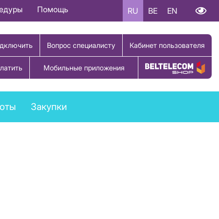
цедуры
Помощь
RU
BE
EN
дключить
Вопрос специалисту
Кабинет пользователя
латить
Мобильные приложения
Купить товар
боты
Закупки