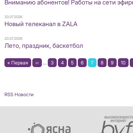
Вниманию абонентов! Работы на сети эфир
20.07.2026
Новый телеканал в ZALA
20.07.2026
Лето, праздник, баскетбол
Нумерация
Первая
« Первая
←
‹‹
…
Page
3
Page
4
Page
5
Page
6
Текущая
7
Page
8
Page
9
Page
10
страниц
страница
страница
RSS Новости