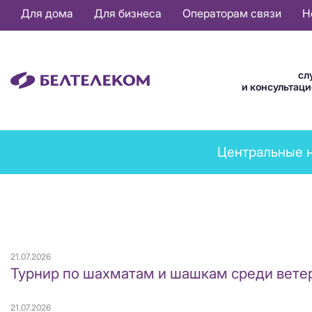
Основная
Для дома
Для бизнеса
Операторам связи
Н
навигация
RU
сл
и консультац
News
Центральные 
menu
21.07.2026
Турнир по шахматам и шашкам среди вете
21.07.2026