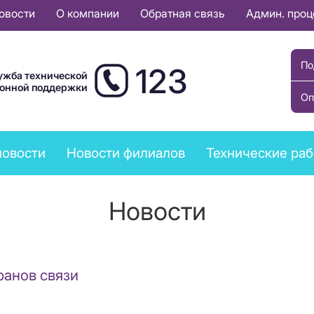
овости
О компании
Обратная связь
Админ. про
По
123
ужба технической
ионной поддержки
Оп
новости
Новости филиалов
Технические ра
Новости
ранов связи