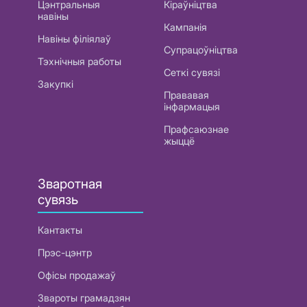
Цэнтральныя
Кіраўніцтва
навіны
Кампанія
Навіны філіялаў
Супрацоўніцтва
Тэхнічныя работы
Сеткі сувязі
Закупкі
Прававая
інфармацыя
Прафсаюзнае
жыццё
Зваротная
сувязь
Кантакты
Прэс-цэнтр
Офісы продажаў
Звароты грамадзян