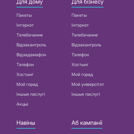
Для дому
Для бізнесу
Пакеты
Пакеты
Інтэрнэт
Інтэрнэт
Тэлебачанне
Тэлебачанне
Відэакантроль
Відэакантроль
Відэадамафон
Тэлефон
Тэлефон
Хостынг
Хостынг
Мой горад
Мой горад
Мой універсітэт
Іншыя паслугі
Іншыя паслугі
Акцыі
Навіны
Аб кампаніі