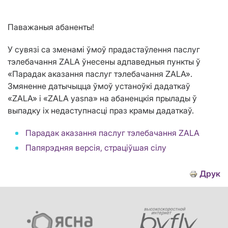
Паважаныя абаненты!
У сувязі са зменамі ўмоў прадастаўлення паслуг
тэлебачання ZALA ўнесены адпаведныя пункты ў
«Парадак аказання паслуг тэлебачання ZALA».
Змяненне датычыцца ўмоў устаноўкі дадаткаў
«ZALA» і «ZALA yasna» на абаненцкія прылады ў
выпадку іх недаступнасці праз крамы дадаткаў.
Парадак аказання паслуг тэлебачання ZALA
Папярэдняя версія, страціўшая сілу
Друк