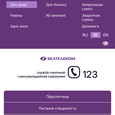
Основная
Для дому
Для бізнесу
Аператарам
сувязі
навигация
Навіны
Аб кампаніі
Зваротная
BE
сувязь
Адно акно
Дапамога
RU
BE
EN
123
служба тэхнічнай
і кансультацыйнай падтрымкі
Падключыць
Пытанне спецыялісту