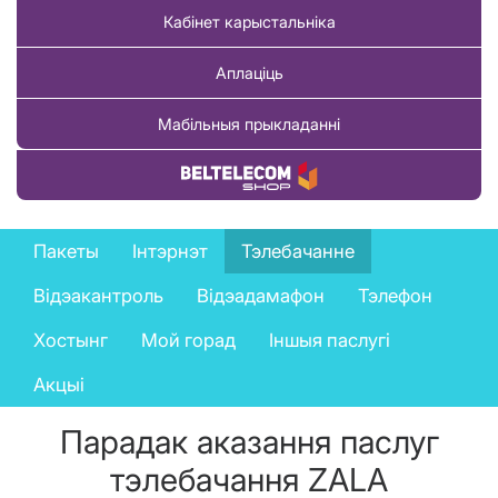
Кабінет карыстальніка
Аплаціць
Мабільныя прыкладанні
Купіць тавар
Private
Пакеты
Інтэрнэт
Тэлебачанне
services
Відэакантроль
Відэадамафон
Тэлефон
menu
Хостынг
Мой горад
Іншыя паслугі
Акцыі
Парадак аказання паслуг
тэлебачання ZALA