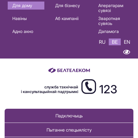
Основная
Для дому
Для бізнесу
Аператарам
сувязі
навигация
Навіны
Аб кампаніі
Зваротная
BE
сувязь
Адно акно
Дапамога
RU
BE
EN
123
служба тэхнічнай
і кансультацыйнай падтрымкі
Падключыць
Пытанне спецыялісту