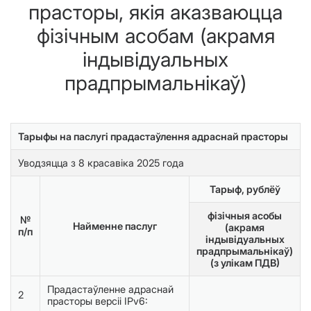
прасторы, якія аказваюцца
фізічным асобам (акрамя
індывідуальных
прадпрымальнікаў)
Тарыфы на паслугі прадастаўлення адраснай прасторы
Уводзяцца з 8 красавіка 2025 года
Тарыф, рублёў
фізічныя асобы
№
Найменне паслуг
(акрамя
п/п
індывідуальных
прадпрымальнікаў)
(з улікам ПДВ)
Прадастаўленне адраснай
2
прасторы версіі IPv6: