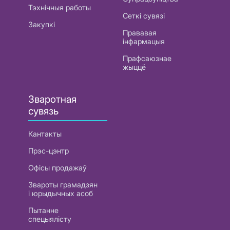
Тэхнічныя работы
Сеткі сувязі
Закупкі
Прававая
інфармацыя
Прафсаюзнае
жыццё
Зваротная
сувязь
Кантакты
Прэс-цэнтр
Офісы продажаў
Звароты грамадзян
і юрыдычных асоб
Пытанне
спецыялісту