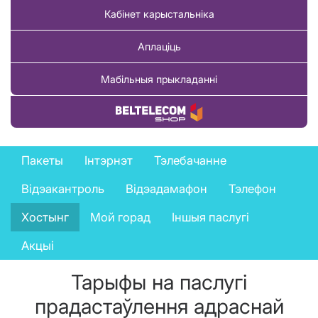
Кабінет карыстальніка
Аплаціць
Мабільныя прыкладанні
Купіць тавар
Private
Пакеты
Інтэрнэт
Тэлебачанне
services
Відэакантроль
Відэадамафон
Тэлефон
menu
Хостынг
Мой горад
Іншыя паслугі
Акцыі
Тарыфы на паслугі
прадастаўлення адраснай