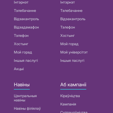
Інтэрнэт
Інтэрнэт
Тэлебачанне
Тэлебачанне
Відэакантроль
Відэакантроль
Відэадамафон
Тэлефон
Тэлефон
Хостынг
Хостынг
Мой горад
Мой горад
Мой універсітэт
Іншыя паслугі
Іншыя паслугі
Акцыі
Навіны
Аб кампаніі
Цэнтральныя
Кіраўніцтва
навіны
Кампанія
Навіны філіялаў
Супрацоўніцтва