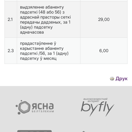
выдзяленне абаненту
падсеткі (48 або 56) з
адраснай прасторы сеткі
2.1
29,00
перадачы дадзеных, за 1
(адну) падсетку
адначасова
прадастаўленне ў
карыстанне абаненту
2.3
6,00
падсеткі /56, за 1 (адну)
падсетку ў месяц
Друк