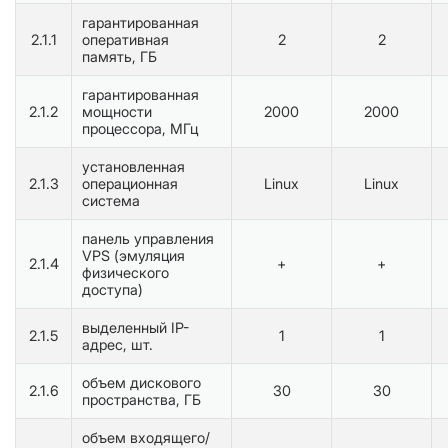
гарантированная
2.1.1
оперативная
2
2
память, ГБ
гарантированная
2.1.2
мощности
2000
2000
процессора, МГц
установленная
2.1.3
операционная
Linux
Linux
система
панель управления
VPS (эмуляция
2.1.4
+
+
физического
доступа)
выделенный IP-
2.1.5
1
1
адрес, шт.
объем дискового
2.1.6
30
30
пространства, ГБ
объем входящего/