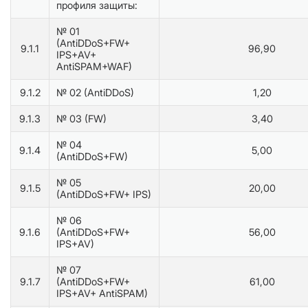
профиля защиты:
№ 01
(AntiDDoS+FW+
9.1.1
96,90
IPS+AV+
AntiSPAM+WAF)
9.1.2
№ 02 (AntiDDoS)
1,20
9.1.3
№ 03 (FW)
3,40
№ 04
9.1.4
5,00
(AntiDDoS+FW)
№ 05
9.1.5
20,00
(AntiDDoS+FW+ IPS)
№ 06
9.1.6
(AntiDDoS+FW+
56,00
IPS+AV)
№ 07
9.1.7
(AntiDDoS+FW+
61,00
IPS+AV+ AntiSPAM)