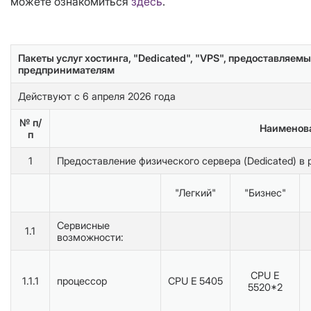
можете ознакомиться
здесь
.
Пакеты услуг хостинга, "Dedicated", "VPS", предоставля
предпринимателям
Действуют с 6 апреля 2026 года
№ п/
Наименова
п
1
Предоставление физического сервера (Dedicated) в 
"Легкий"
"Бизнес"
Сервисные
1.1
возможности:
CPU E
1.1.1
процессор
CPU E 5405
5520*2