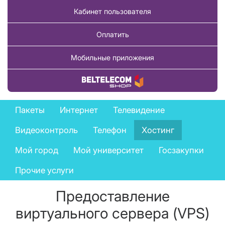
Кабинет пользователя
Оплатить
Мобильные приложения
Купить товар
Business
Пакеты
Интернет
Телевидение
services
Видеоконтроль
Телефон
Хостинг
menu
Мой город
Мой университет
Госзакупки
Прочие услуги
Предоставление
виртуального сервера (VPS)