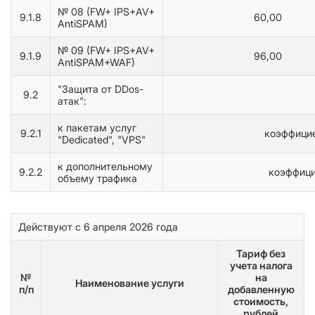
№ 08 (FW+ IPS+AV+
9.1.8
60,00
AntiSPAM)
№ 09 (FW+ IPS+AV+
9.1.9
96,00
AntiSPAM+WAF)
"Защита от DDos-
9.2
атак":
к пакетам услуг
9.2.1
коэффицие
"Dedicated", "VPS"
к дополнительному
9.2.2
коэффици
объему трафика
Действуют с 6 апреля 2026 года
Тариф без
учета налога
№
на
Наименование услуги
п/п
добавленную
стоимость,
рублей