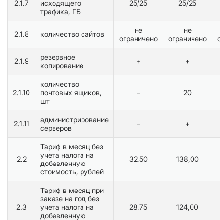
2.1.7
исходящего
25/25
25/25
трафика, ГБ
не
не
2.1.8
количество сайтов
ограничено
ограничено
резервное
2.1.9
+
+
копирование
количество
2.1.10
почтовых ящиков,
–
20
шт
администрирование
2.1.11
–
+
серверов
Тариф в месяц без
учета налога на
2.2
32,50
138,00
добавленную
стоимость, рублей
Тариф в месяц при
заказе на год без
2.3
учета налога на
28,75
124,00
добавленную