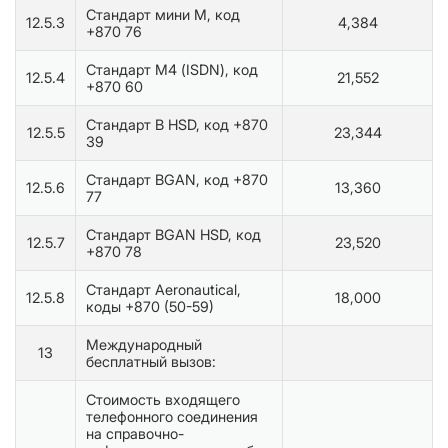
Стандарт мини М, код
12.5.3
4,384
+870 76
Стандарт М4 (ISDN), код
12.5.4
21,552
+870 60
Стандарт B HSD, код +870
12.5.5
23,344
39
Стандарт BGAN, код +870
12.5.6
13,360
77
Стандарт BGAN HSD, код
12.5.7
23,520
+870 78
Стандарт Aeronautical,
12.5.8
18,000
коды +870 (50-59)
Международный
13
бесплатный вызов:
Стоимость входящего
телефонного соединения
на справочно-