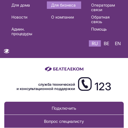
Основная
Для дома
Для бизнеса
Операторам
связи
навигация
Новости
О компании
Обратная
RU
связь
Админ.
Помощь
процедуры
RU
BE
EN
123
служба технической
и консультационной поддержки
Подключить
Вопрос специалисту