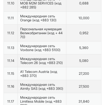
11.10
MOB M2M SERVICES (код
0,688
+882 285)
Международная сеть
11.11
10,000
Orange (код +883 130)
Персональная нумерация
11.12
Великобритании (код + 44
0,952
70)
Международная сеть
11.13
5,360
Voxbone (код +883 5100)
Международная сеть
11.14
5,080
Telecom 26 (код +883 210)
A1 Telecom Austria (код
11.15
27,200
+883 370)
Международная сеть
11.16
27,500
Airnity SAS (код +883 390)
Международная сеть
11.17
Limitless Mobile (код +883
31,840