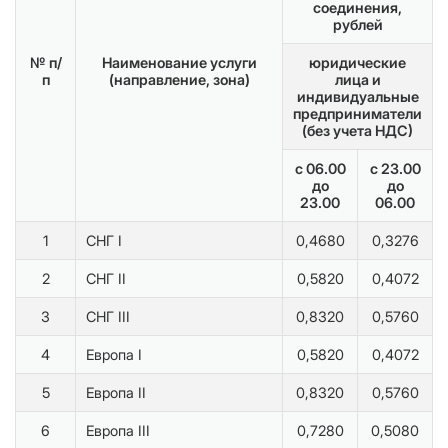
соединения,
рублей
№ п/
Наименование услуги
юридические
п
(направление, зона)
лица и
индивидуальные
предприниматели
(без учета НДС)
с 06.00
с 23.00
до
до
23.00
06.00
1
СНГ I
0,4680
0,3276
2
СНГ II
0,5820
0,4072
3
СНГ III
0,8320
0,5760
4
Европа I
0,5820
0,4072
5
Европа II
0,8320
0,5760
6
Европа III
0,7280
0,5080