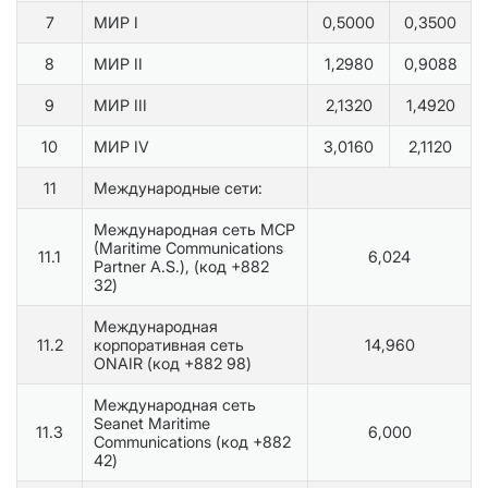
7
МИР I
0,5000
0,3500
8
МИР II
1,2980
0,9088
9
МИР III
2,1320
1,4920
10
МИР IV
3,0160
2,1120
11
Международные сети:
Международная сеть MCP
(Maritime Communications
11.1
6,024
Partner A.S.), (код +882
32)
Международная
11.2
корпоративная сеть
14,960
ONAIR (код +882 98)
Международная сеть
Seanet Maritime
11.3
6,000
Communications (код +882
42)