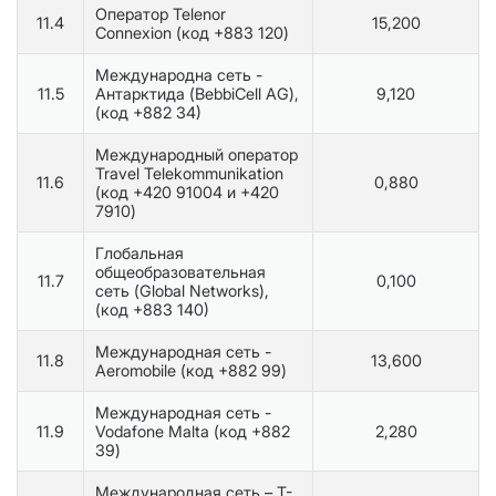
Оператор Telenor
11.4
15,200
Connexion (код +883 120)
Международна сеть -
11.5
Антарктида (BebbiCell AG),
9,120
(код +882 34)
Международный оператор
Travel Telekommunikation
11.6
0,880
(код +420 91004 и +420
7910)
Глобальная
общеобразовательная
11.7
0,100
сеть (Global Networks),
(код +883 140)
Международная сеть -
11.8
13,600
Aeromobile (код +882 99)
Международная сеть -
11.9
Vodafone Malta (код +882
2,280
39)
Международная сеть – T-