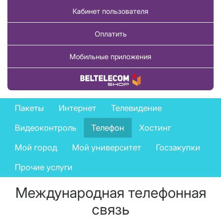
Кабинет пользователя
Оплатить
Мобильные приложения
Купить товар
Business
Пакеты
Интернет
Телевидение
services
Видеоконтроль
Телефон
Хостинг
menu
Мой город
Мой университет
Госзакупки
Прочие услуги
Международная телефонная
связь