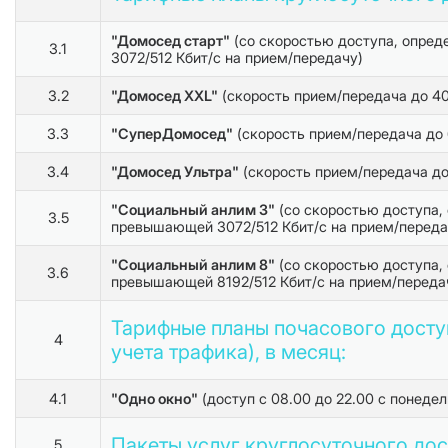
"Домосед старт"
(со скоростью доступа, опре
3.1
3072/512 Кбит/с на прием/передачу)
3.2
"Домосед XXL"
(скорость прием/передача до 40
3.3
"СуперДомосед"
(скорость прием/передача до 
3.4
"Домосед Ультра"
(скорость прием/передача до 
"Социальный анлим 3"
(со скоростью доступа,
3.5
превышающей 3072/512 Кбит/с на прием/переда
"Социальный анлим 8"
(со скоростью доступа,
3.6
превышающей 8192/512 Кбит/с на прием/переда
Тарифные планы почасового доступ
4
учета трафика), в месяц:
4.1
"Одно окно"
(доступ с 08.00 до 22.00 с понеде
Пакеты услуг круглосуточного дост
5