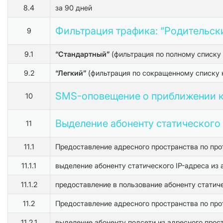
8.4
за 90 дней
Фильтрация трафика: “Родительский
9
9.1
“Стандартный”
(фильтрация по полному списку 
9.2
“Легкий”
(фильтрация по сокращенному списку 
SMS-оповещение о приближении к 
10
Выделение абоненту статического 
11
11.1
Предоставление адресного пространства по про
11.1.1
выделение абоненту статического IP-адреса из
11.1.2
предоставление в пользование абоненту статичес
11.2
Предоставление адресного пространства по про
11.2.1
выделение абоненту подсети из адресного прос