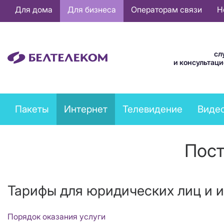
Основная
Для дома
Для бизнеса
Операторам связи
Н
навигация
RU
сл
и консультац
Business
Пакеты
Интернет
Телевидение
Виде
services
menu
Пост
Тарифы для юридических лиц и 
Порядок оказания услуги