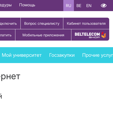
цедуры
Помощь
RU
BE
EN
дключить
Вопрос специалисту
Кабинет пользователя
латить
Мобильные приложения
Купить товар
Мой университет
Госзакупки
Прочие услу
ернет
й