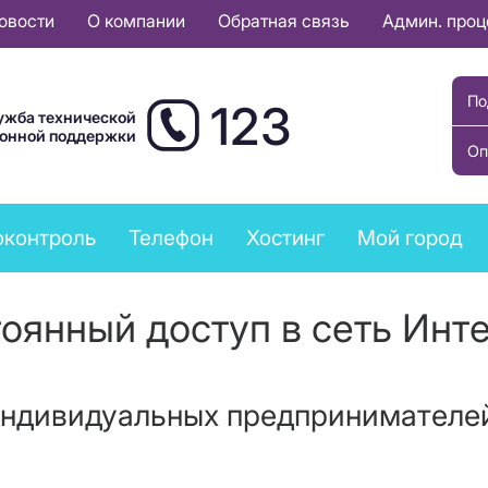
овости
О компании
Обратная связь
Админ. про
По
123
ужба технической
ионной поддержки
Оп
оконтроль
Телефон
Хостинг
Мой город
оянный доступ в сеть Инт
индивидуальных предпринимателе