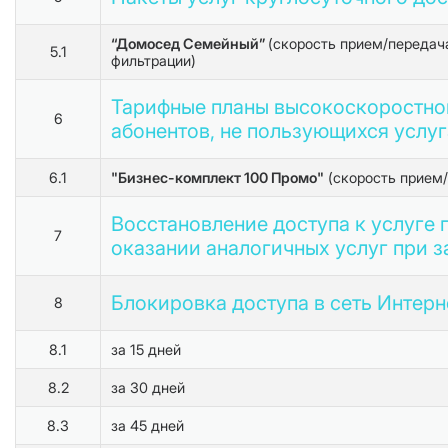
“Домосед Семейный”
(скорость прием/передач
5.1
фильтрации)
Тарифные планы высокоскоростног
6
абонентов, не пользующихся услуг
6.1
"Бизнес-комплект 100 Промо"
(скорость прием/
Восстановление доступа к услуге п
7
оказании аналогичных услуг при з
Блокировка доступа в сеть Интерне
8
8.1
за 15 дней
8.2
за 30 дней
8.3
за 45 дней