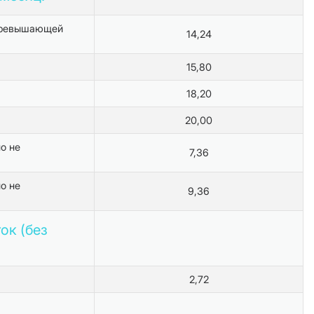
 превышающей
14,24
15,80
18,20
20,00
о не
7,36
о не
9,36
ок (без
2,72