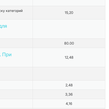
ску категорий
15,20
для
80.00
. При
12,48
2,48
3,36
4,16