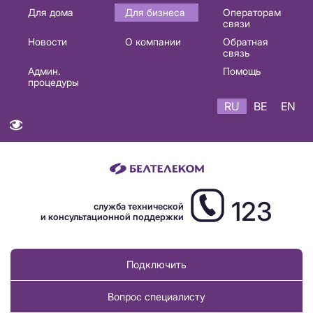
Основная
Для дома
Для бизнеса
Операторам
связи
навигация
Новости
О компании
Обратная
RU
связь
Админ.
Помощь
процедуры
RU
BE
EN
123
служба технической
и консультационной поддержки
Подключить
Вопрос специалисту