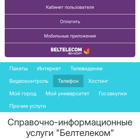
Кабинет пользователя
Оплатить
Мобильные приложения
Купить товар
Business
Пакеты
Интернет
Телевидение
services
Видеоконтроль
Телефон
Хостинг
menu
Мой город
Мой университет
Госзакупки
Прочие услуги
Справочно-информационные
услуги "Белтелеком"