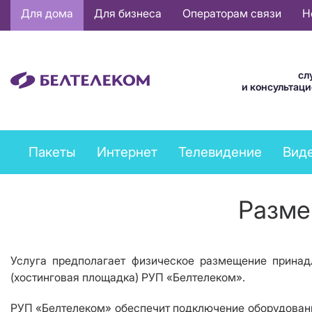
Основная
Для дома
Для бизнеса
Операторам связи
Н
навигация
RU
сл
и консультац
Private
Пакеты
Интернет
Телевидение
Вид
services
menu
Разме
Услуга предполагает физическое размещение прина
(хостинговая площадка) РУП «Белтелеком».
РУП «Белтелеком» обеспечит подключение оборудовани