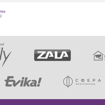
тва
)