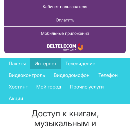
Кабинет пользователя
Оплатить
Мобильные приложения
Купить товар
Private
Пакеты
Интернет
Телевидение
services
Видеоконтроль
Видеодомофон
Телефон
menu
Хостинг
Мой город
Прочие услуги
Акции
Доступ к книгам,
музыкальным и