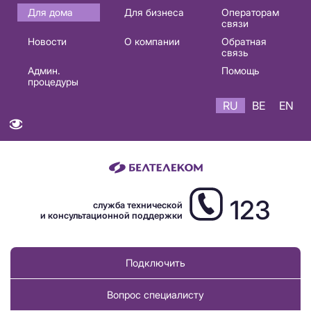
Основная
Для дома
Для бизнеса
Операторам
связи
навигация
Новости
О компании
Обратная
RU
связь
Админ.
Помощь
процедуры
RU
BE
EN
123
служба технической
и консультационной поддержки
Подключить
Вопрос специалисту