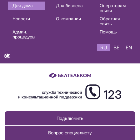
Основная
Для дома
Для бизнеса
Операторам
связи
навигация
Новости
О компании
Обратная
RU
связь
Админ.
Помощь
процедуры
RU
BE
EN
123
служба технической
и консультационной поддержки
Подключить
Вопрос специалисту