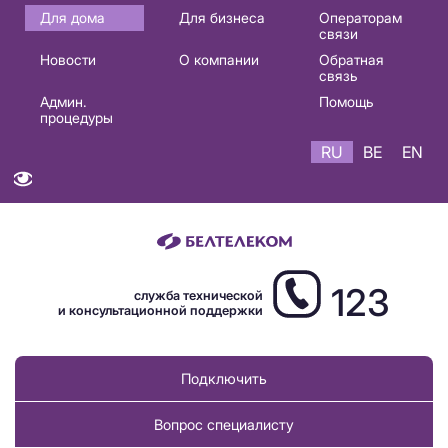
Основная
Для дома
Для бизнеса
Операторам
связи
навигация
Новости
О компании
Обратная
RU
связь
Админ.
Помощь
процедуры
RU
BE
EN
123
служба технической
и консультационной поддержки
Подключить
Вопрос специалисту