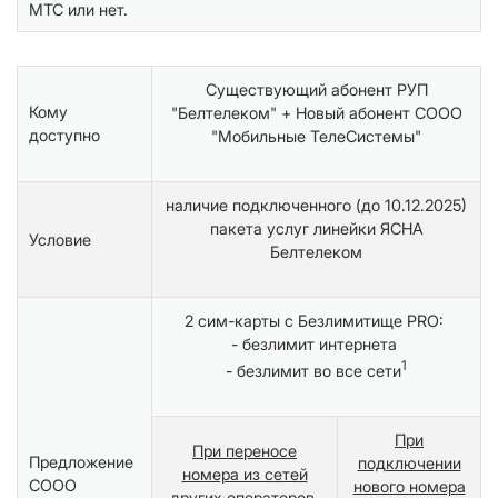
МТС или нет.
Существующий абонент РУП
Кому
"Белтелеком" + Новый абонент СООО
доступно
"Мобильные ТелеСистемы"
наличие подключенного (до 10.12.2025)
пакета услуг линейки ЯСНА
Условие
Белтелеком
2 сим-карты с Безлимитище PRO:
- безлимит интернета
1
- безлимит во все сети
При
При переносе
Предложение
подключении
номера из сетей
СООО
нового номера
других операторов