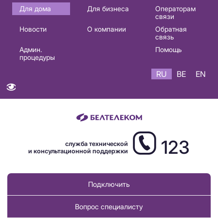
Основная
Для дома
Для бизнеса
Операторам
связи
навигация
Новости
О компании
Обратная
RU
связь
Админ.
Помощь
процедуры
RU
BE
EN
123
служба технической
и консультационной поддержки
Подключить
Вопрос специалисту